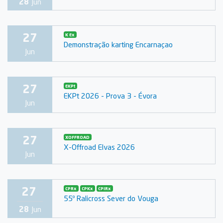
28
Jun
27
K Ex
Demonstração karting Encarnaçao
Jun
27
EKPt
EKPt 2026 - Prova 3 - Évora
Jun
27
XOFFROAD
X-Offroad Elvas 2026
Jun
27
CPRx
CPKx
CPIRx
55º Ralicross Sever do Vouga
28
Jun