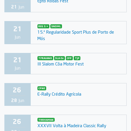
Epto Rodas Fest
21
Jun
21
REG S +
SNDML
15.ª Regularidade Sport Plus de Porto de
Jun
Mós
21
TFRAIANO
SLA Ex
CPP
TJP
III Slalom Côa Motor Fest
Jun
26
CPNE
E-Rally Crédito Agrícola
28
Jun
26
TRRHAMAK
XXXVII Volta à Madeira Classic Rally