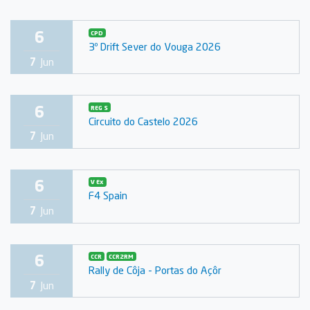
6
CPD
3º Drift Sever do Vouga 2026
7
Jun
6
REG S
Circuito do Castelo 2026
7
Jun
6
V Ex
F4 Spain
7
Jun
6
CCR
CCR2RM
Rally de Côja - Portas do Açôr
7
Jun