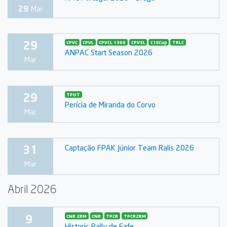
29
Mar
29
CPVC
CPVL
CPVCL 1300
CPVSL
C1ECup
TRLC
ANPAC Start Season 2026
Mar
29
TPOT
Perícia de Miranda do Corvo
Mar
31
Captação FPAK Júnior Team Ralis 2026
Mar
Abril 2026
9
CNR 2RM
CNR
TPCR
TPCR2RM
Historic Rally de Fafe