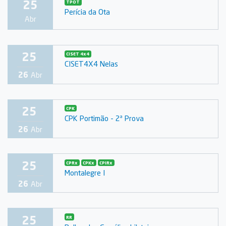
25
TPOT
Perícia da Ota
Abr
25
CISET 4x4
CISET4X4 Nelas
26
Abr
25
CPK
CPK Portimão - 2ª Prova
26
Abr
25
CPRx
CPKx
CPIRx
Montalegre I
26
Abr
25
RR