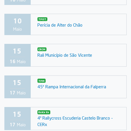
10
TPOT
Perícia de Alter do Chão
Maio
15
CRCM
Rali Município de São Vicente
16
Maio
15
TPM
45ª Rampa Internacional da Falperra
17
Maio
15
RxKx Ex
4º Rallycross Escuderia Castelo Branco -
CERx
17
Maio