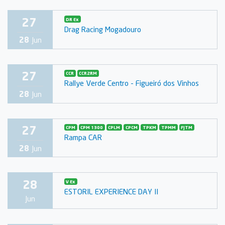
27
DR Ex
Drag Racing Mogadouro
28
Jun
27
CCR
CCR2RM
Rallye Verde Centro - Figueiró dos Vinhos
28
Jun
27
CPM
CPM 1300
CPLM
CPCM
TPKM
TPMM
FJTM
Rampa CAR
28
Jun
28
V Ex
ESTORIL EXPERIENCE DAY II
Jun