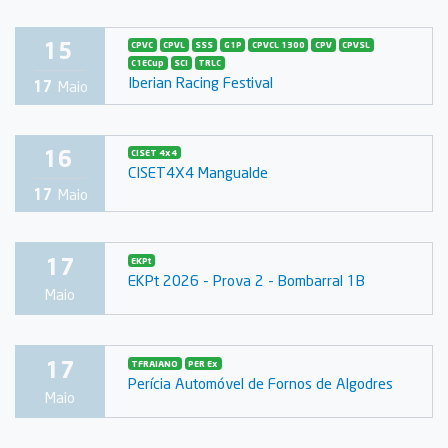
15
CPVC
CPVL
SSS
G1P
CPVCL 1300
CPV
CPVSL
C1ECup
SCI
TRLC
Iberian Racing Festival
17
Maio
16
CISET 4x4
CISET4X4 Mangualde
17
Maio
17
EKPt
EKPt 2026 - Prova 2 - Bombarral 1B
Maio
17
TFRAIANO
PER Ex
Perícia Automóvel de Fornos de Algodres
Maio