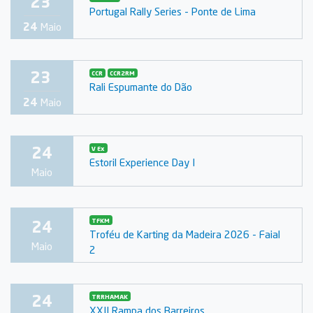
23
Portugal Rally Series - Ponte de Lima
24
Maio
23
CCR
CCR2RM
Rali Espumante do Dão
24
Maio
24
V Ex
Estoril Experience Day I
Maio
24
TFKM
Troféu de Karting da Madeira 2026 - Faial
Maio
2
24
TRRHAMAK
XXII Rampa dos Barreiros