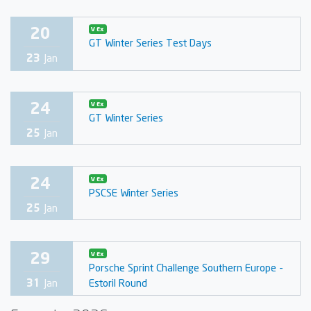
20
V Ex
GT Winter Series Test Days
23
Jan
24
V Ex
GT Winter Series
25
Jan
24
V Ex
PSCSE Winter Series
25
Jan
29
V Ex
Porsche Sprint Challenge Southern Europe -
Estoril Round
31
Jan