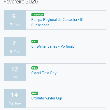
Fevereiro 2026
6
TRRAMAK
Rampa Regional da Camacha / IC
Publicidade
7
Fev
7
V Ex
6h Winter Series - Portimão
8
Fev
12
V Ex
Estoril Test Day I
Fev
14
UWC
Ultimate Winter Cup
15
Fev