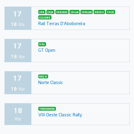
17
CPR
CPJR
CPR2RM
CProR
CPMstR
PRCP/I
TPCR
CCLIOR5
Rali Terras D'Aboboreira
18
Abr
17
V Ex
GT Open
19
Abr
17
REG H
Norte Classic
19
Abr
18
TRRHAMAK
VIII Oeste Classic Rally
Abr