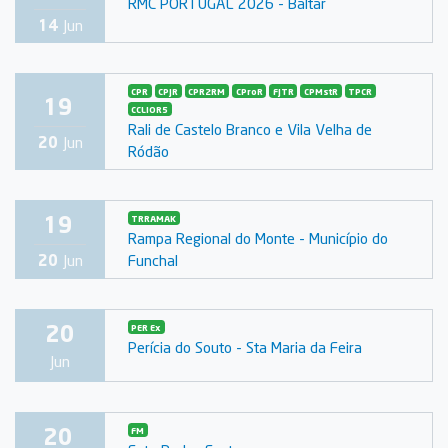
RMC PORTUGAL 2026 - Baltar
14
Jun
CPR
CPJR
CPR2RM
CProR
FJTR
CPMstR
TPCR
19
CCLIOR5
Rali de Castelo Branco e Vila Velha de
20
Jun
Ródão
19
TRRAMAK
Rampa Regional do Monte - Município do
Funchal
20
Jun
20
PER Ex
Perícia do Souto - Sta Maria da Feira
Jun
20
FM