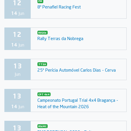
12
FM
8º Penafiel Racing Fest
14
Jun
12
REGEx
Rally Terras da Nobrega
14
Jun
13
TTSA
25ª Perícia Automóvel Carlos Dias - Cerva
Jun
13
CPT 4x4
Campeonato Portugal Trial 4x4 Bragança -
Heat of the Mountain 2026
14
Jun
13
RtxMC