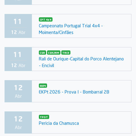
11
CPT 4x4
Campeonato Portugal Trial 4x4 -
Moimenta/Cinfães
12
Abr
11
CSR
CSR2RM
TRCE
Rali de Ourique-Capital do Porco Alentejano
- Encivil
12
Abr
12
EKPt
EKPt 2026 - Prova I - Bombarral 2B
Abr
12
TPOT
Pericia da Chamusca
Abr