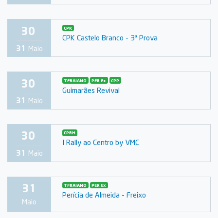
30
CPK
CPK Castelo Branco - 3ª Prova
31
Maio
30
TFRAIANO
PER Ex
CPP
Guimarães Revival
31
Maio
30
CPRH
I Rally ao Centro by VMC
31
Maio
31
TFRAIANO
PER Ex
Perícia de Almeida - Freixo
Maio