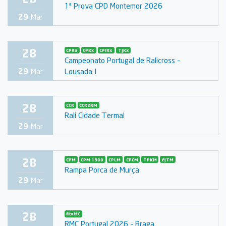
1ª Prova CPD Montemor 2026
29
Mar
28
CPRx
CPKx
CPIRx
TJKx
Campeonato Portugal de Ralicross -
Lousada I
29
Mar
28
CCR
CCR2RM
Rali Cidade Termal
29
Mar
28
CPM
CPM 1300
CPLM
CPCM
TPKM
FJTM
Rampa Porca de Murça
29
Mar
28
RtxMC
RMC Portugal 2026 - Braga