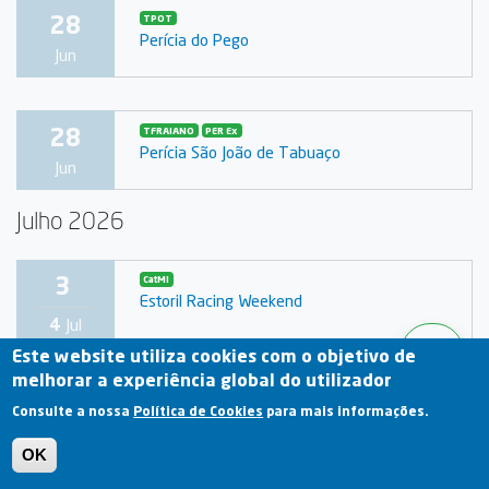
28
TPOT
Perícia do Pego
Jun
28
TFRAIANO
PER Ex
Perícia São João de Tabuaço
Jun
Julho 2026
3
CatMI
Estoril Racing Weekend
4
Jul
Este website utiliza cookies com o objetivo de
melhorar a experiência global do utilizador
3
CAR
TFRAA
Consulte a nossa
Política de Cookies
para mais informações.
XVI Rali da Graciosa
4
Jul
OK