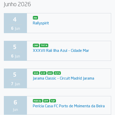
Junho 2026
4
FM
Rallyspirit
6
Jun
5
CAR
TRTA
XXXVII Rali Ilha Azul - Cidade Mar
6
Jun
5
SSS
G1P
IHE
FJTV
Jarama Classic - Circuit Madrid Jarama
7
Jun
6
PER Ex
CPP
TJP
Perícia Casa FC Porto de Moimenta da Beira
Jun