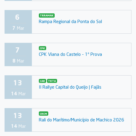
6
TRRAMAK
Rampa Regional da Ponta do Sol
7
Mar
7
CPK
CPK Viana do Castelo - 1ª Prova
8
Mar
13
CAR
TRTA
II Rallye Capital do Queijo | Fajãs
14
Mar
13
CRCM
Rali do Marítimo/Município de Machico 2026
14
Mar