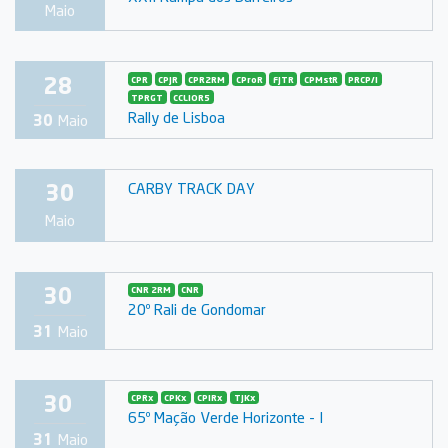
Maio
28
CPR
CPJR
CPR2RM
CProR
FJTR
CPMstR
PRCP/I
TPRGT
CCLIOR5
Rally de Lisboa
30
Maio
30
CARBY TRACK DAY
Maio
30
CNR 2RM
CNR
20º Rali de Gondomar
31
Maio
30
CPRx
CPKx
CPIRx
TJKx
65º Mação Verde Horizonte - I
31
Maio