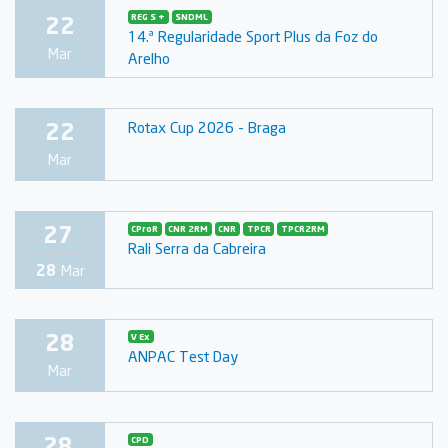
22
REG S +
SNDML
14.ª Regularidade Sport Plus da Foz do
Mar
Arelho
22
Rotax Cup 2026 - Braga
Mar
27
CProR
CNR 2RM
CNR
TPCR
TPCR2RM
Rali Serra da Cabreira
28
Mar
28
V Ex
ANPAC Test Day
Mar
28
CPD