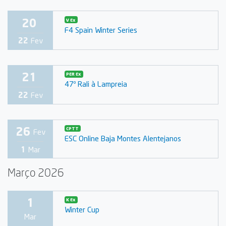
20
V Ex
F4 Spain Winter Series
22
Fev
21
PER Ex
47º Rali à Lampreia
22
Fev
26
CPTT
Fev
ESC Online Baja Montes Alentejanos
1
Mar
Março 2026
1
K Ex
Winter Cup
Mar