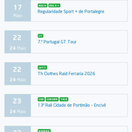
17
REG H
REG S +
Regularidade Sport + de Portalegre
Maio
22
CT
7.º Portugal GT Tour
24
Maio
22
CPTT
Th Clothes Raid Ferraria 2026
24
Maio
23
CSR
CSR2RM
TRCE
13º Rali Cidade de Portimão - Encivil
24
Maio
RSERIES