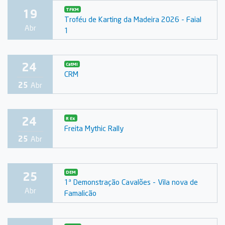
19
TFKM
Troféu de Karting da Madeira 2026 - Faial
Abr
1
24
CatMI
CRM
25
Abr
24
R Ex
Freita Mythic Rally
25
Abr
25
DEM
1ª Demonstração Cavalões - Vila nova de
Abr
Famalicão