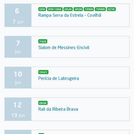
6
CPM
CPM 1300
CPLM
CPCM
TPKM
TPMM
FJTM
Rampa Serra da Estrela - Covilhã
7
Jun
7
TSCE
Slalom de Messines-Encivil
Jun
10
TPOT
Perícia de Labrugeira
Jun
12
CRCM
Rali da Ribeira Brava
13
Jun