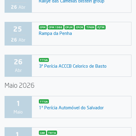
Rallye das Camélias bilstein group
26
Abr
25
CPM
CPM 1300
CPLM
CPCM
TPKM
FJTM
Rampa da Penha
26
Abr
26
TTSA
3ª Perícia ACCCB Celorico de Basto
Abr
Maio 2026
1
TTSA
1ª Perícia Automóvel do Salvador
Maio
1
CAR
TRTA