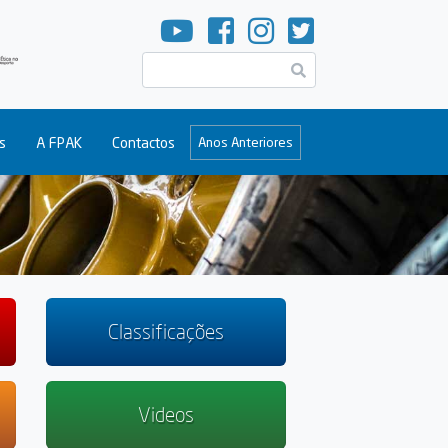
Pesquisar
s
A FPAK
Contactos
Anos Anteriores
Classificações
Videos