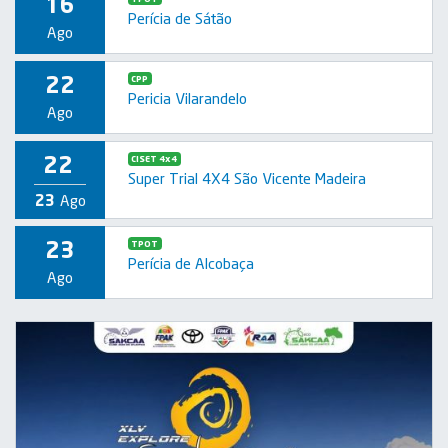
16
Perícia de Sátão
Ago
22
CPP
Pericia Vilarandelo
Ago
22
CISET 4x4
Super Trial 4X4 São Vicente Madeira
23
Ago
23
TPOT
Perícia de Alcobaça
Ago