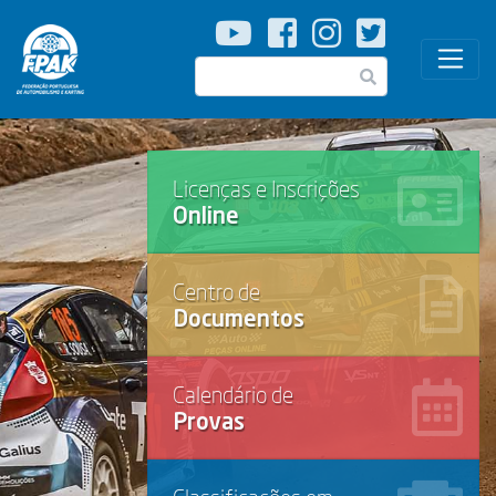
Passar
para
o
Pesquisar
conteúdo
principal
Licenças e Inscrições
Online
Centro de
Documentos
Calendário de
Provas