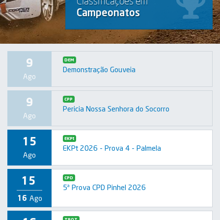
Classificações em
Campeonatos
9
DEM
Demonstração Gouveia
Ago
9
CPP
Pericia Nossa Senhora do Socorro
Ago
15
EKPt
EKPt 2026 - Prova 4 - Palmela
Ago
15
CPD
5ª Prova CPD Pinhel 2026
16
Ago
TPOT