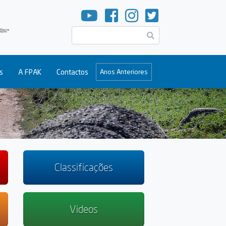
Pesquisar
s
A FPAK
Contactos
Anos Anteriores
Classificações
Videos