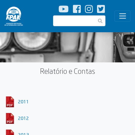
Passar
para
o
Pesquisar
conteúdo
principal
Relatório e Contas
2011
2012
2013