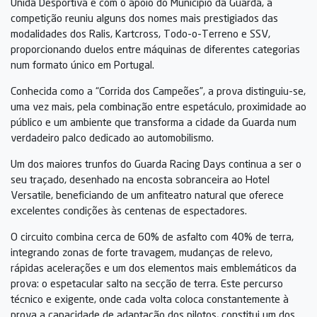
Unida Desportiva e com o apoio do Município da Guarda, a
competição reuniu alguns dos nomes mais prestigiados das
modalidades dos Ralis, Kartcross, Todo-o-Terreno e SSV,
proporcionando duelos entre máquinas de diferentes categorias
num formato único em Portugal.
Conhecida como a “Corrida dos Campeões”, a prova distinguiu-se,
uma vez mais, pela combinação entre espetáculo, proximidade ao
público e um ambiente que transforma a cidade da Guarda num
verdadeiro palco dedicado ao automobilismo.
Um dos maiores trunfos do Guarda Racing Days continua a ser o
seu traçado, desenhado na encosta sobranceira ao Hotel
Versatile, beneficiando de um anfiteatro natural que oferece
excelentes condições às centenas de espectadores.
O circuito combina cerca de 60% de asfalto com 40% de terra,
integrando zonas de forte travagem, mudanças de relevo,
rápidas acelerações e um dos elementos mais emblemáticos da
prova: o espetacular salto na secção de terra. Este percurso
técnico e exigente, onde cada volta coloca constantemente à
prova a capacidade de adaptação dos pilotos, constitui um dos