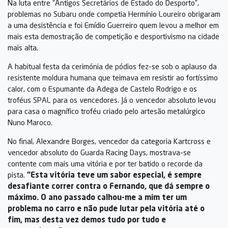
Na luta entre “Antigos Secretários de Estado do Desporto”,
problemas no Subaru onde competia Hermínio Loureiro obrigaram
a uma desistência e foi Emídio Guerreiro quem levou a melhor em
mais esta demostração de competição e desportivismo na cidade
mais alta.
A habitual festa da cerimónia de pódios fez-se sob o aplauso da
resistente moldura humana que teimava em resistir ao fortíssimo
calor, com o Espumante da Adega de Castelo Rodrigo e os
troféus SPAL para os vencedores. Já o vencedor absoluto levou
para casa o magnífico troféu criado pelo artesão metalúrgico
Nuno Maroco.
No final, Alexandre Borges, vencedor da categoria Kartcross e
vencedor absoluto do Guarda Racing Days, mostrava-se
contente com mais uma vitória e por ter batido o recorde da
pista.
“Esta vitória teve um sabor especial, é sempre
desafiante correr contra o Fernando, que dá sempre o
máximo. O ano passado calhou-me a mim ter um
problema no carro e não pude lutar pela vitória até o
fim, mas desta vez demos tudo por tudo e