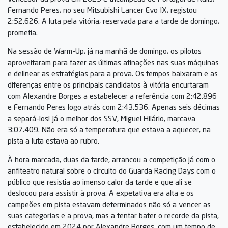
Fernando Peres, no seu Mitsubishi Lancer Evo IX, registou
2:52.626. A luta pela vitória, reservada para a tarde de domingo,
prometia.
Na sessão de Warm-Up, já na manhã de domingo, os pilotos
aproveitaram para fazer as últimas afinações nas suas máquinas
e delinear as estratégias para a prova. Os tempos baixaram e as
diferenças entre os principais candidatos à vitória encurtaram
com Alexandre Borges a estabelecer a referência com 2:42.896
e Fernando Peres logo atrás com 2:43.536. Apenas seis décimas
a separá-los! Já o melhor dos SSV, Miguel Hilário, marcava
3:07.409. Não era só a temperatura que estava a aquecer, na
pista a luta estava ao rubro.
À hora marcada, duas da tarde, arrancou a competição já com o
anfiteatro natural sobre o circuito do Guarda Racing Days com o
público que resistia ao imenso calor da tarde e que ali se
deslocou para assistir à prova. A expetativa era alta e os
campeões em pista estavam determinados não só a vencer as
suas categorias e a prova, mas a tentar bater o recorde da pista,
estabelecido em 2024 por Alexandre Borges, com um tempo de