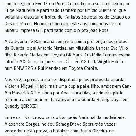
com o segundo Evo IX da Peres Competição a ser conduzido por
Filipe Madureira e partilhado também por Emídio Guerreiro, que
voltaria a disputar o troféu de “Antigos Secretários de Estado do
Desporto” com Hermínio Loureiro, este aos comandos de um
Subaru Impresa GT, partilhado com o piloto João Rosa.
A categoria de Rali ficaria completa com a presença dos pilotos
da Guarda, o pai António Matias, em Mitsubishi Lancer Evo VI, o
filho Ricardo Matias em Toyota GR Yaris, Custódio Fernandes em
Citroën AX, Gonçalo Janeira em Citroën AX GTI, Virgílio Faleiro
num BMW 325 e Rui Mendes em Toyota Corolla.
Nos SSV, a primazia iria ser disputada pelos pilotos da Guarda
Victor e Miguel Hilário, mais uma dupla pai e filho, ambos em Can-
Am Maverick X3 e ainda por Ana Laura Dias, a primeira piloto
feminina a competir nesta categoria no Guarda Racing Days, em
Quaddy QDR XZ1.
Entre os Kartcross, seria o Campeão Nacional da modalidade,
Alexandre Borges, no seu Semog Bravo Sport, três vezes
vencedor desta prova, a batalhar com Bruno Oliveira, em