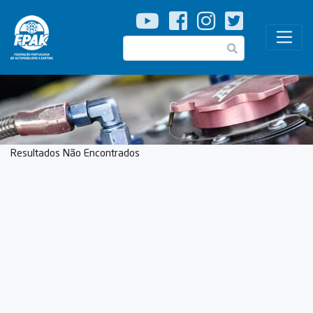
Passar
para
o
Pesquisar
conteúdo
principal
Resultados Não Encontrados