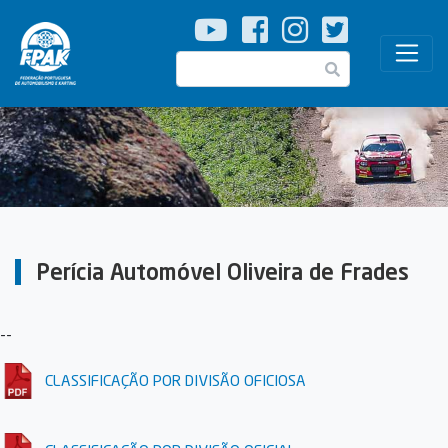
Passar
para
o
Pesquisar
conteúdo
principal
Perícia Automóvel Oliveira de Frades
--
CLASSIFICAÇÃO POR DIVISÃO OFICIOSA