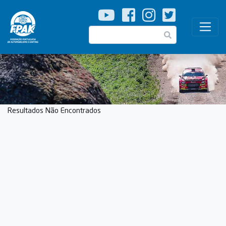
Passar
para
o
Pesquisar
conteúdo
principal
Resultados Não Encontrados