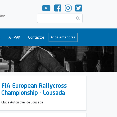
Pesquisar
s
A FPAK
Contactos
Anos Anteriores
FIA European Rallycross
Championship - Lousada
Clube Automovel de Lousada