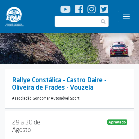
Passar
para
o
Pesquisar
conteúdo
principal
Rallye Constálica - Castro Daire -
Oliveira de Frades - Vouzela
Associação Gondomar Automóvel Sport
29 a 30 de
Aprovado
Agosto