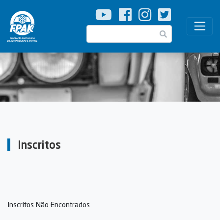
Passar
para
o
Pesquisar
conteúdo
principal
Inscritos
Inscritos Não Encontrados