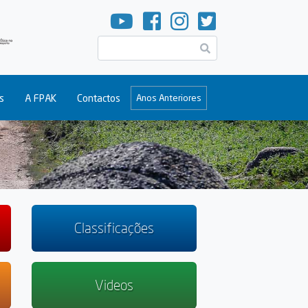
Pesquisar
s
A FPAK
Contactos
Anos Anteriores
Classificações
Videos