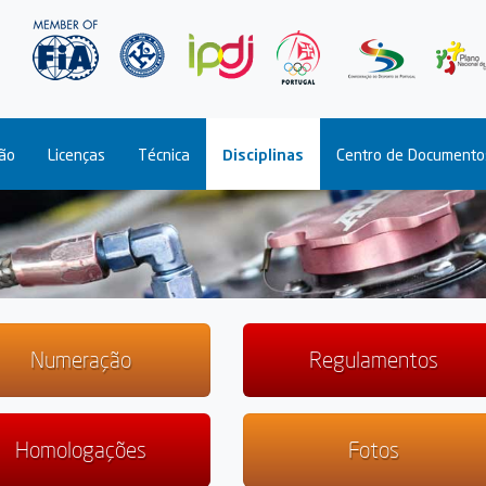
Passar
para
o
conteúdo
principal
ão
Licenças
Técnica
Disciplinas
Centro de Documento
Numeração
Regulamentos
Homologações
Fotos