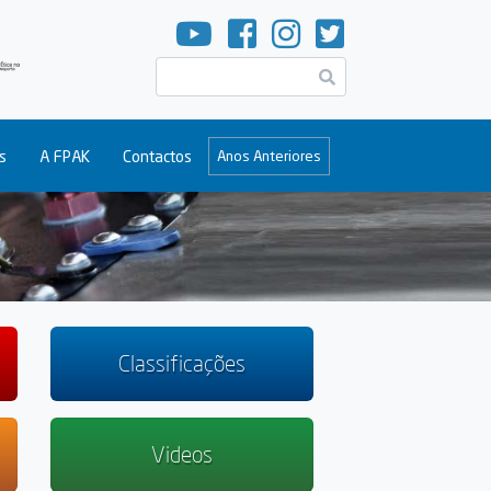
Pesquisar
s
A FPAK
Contactos
Anos Anteriores
Classificações
Videos