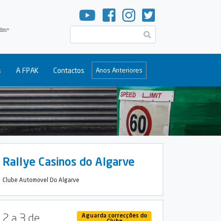
Pesquisar
s
A FPAK
Contactos
Anos Anteriores
Rallye Casinos do Algarve
Clube Automovel Do Algarve
2 a 3 de
Aguarda correcções do
Clube