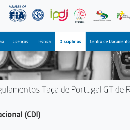
Passar
para
o
conteúdo
principal
ão
Licenças
Técnica
Disciplinas
Centro de Documento
ulamentos Taça de Portugal GT de R
cional (CDI)