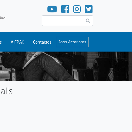
Pesquisar
s
A FPAK
Contactos
Anos Anteriores
alis