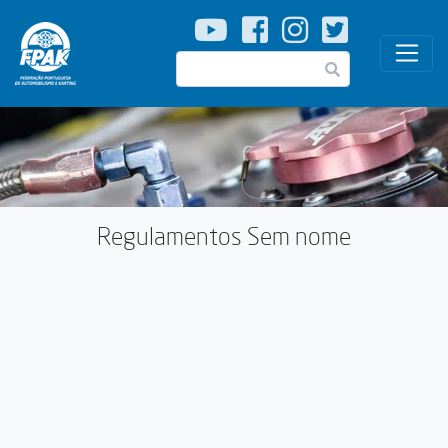
Passar
para
o
Pesquisar
conteúdo
principal
Regulamentos Sem nome