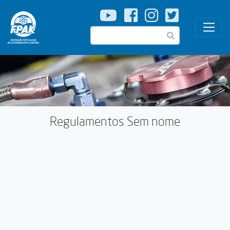
Passar
para
o
Pesquisar
conteúdo
principal
Regulamentos Sem nome