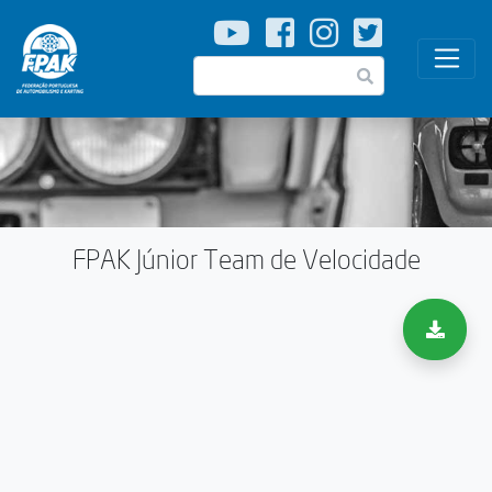
Passar
para
o
Pesquisar
conteúdo
principal
FPAK Júnior Team de Velocidade