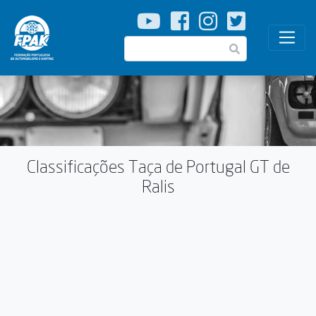
Passar
para
o
Pesquisar
conteúdo
principal
Classificações Taça de Portugal GT de
Ralis