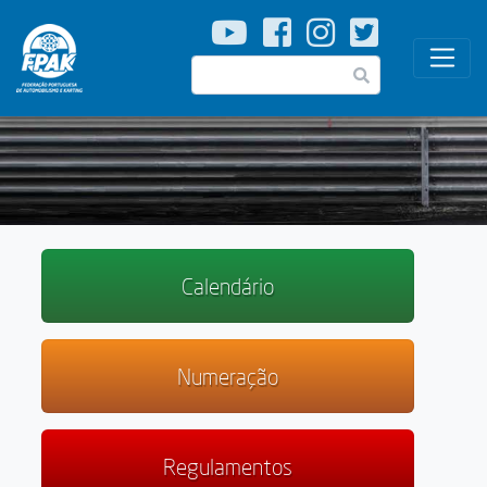
Passar
para
o
Pesquisar
conteúdo
principal
Calendário
Numeração
Regulamentos