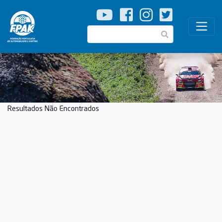
Passar
para
o
Pesquisar
conteúdo
principal
Resultados Não Encontrados