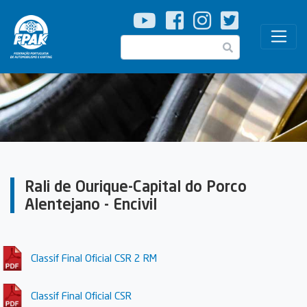
Passar
para
o
Pesquisar
conteúdo
principal
Rali de Ourique-Capital do Porco
Alentejano - Encivil
Classif Final Oficial CSR 2 RM
Classif Final Oficial CSR