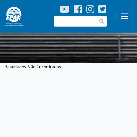
Passar
para
o
Pesquisar
conteúdo
principal
Resultados Não Encontrados