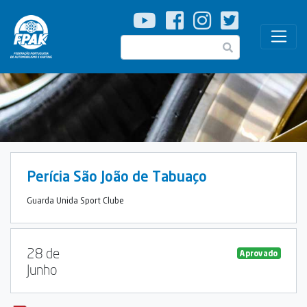
Passar
para
o
Pesquisar
conteúdo
principal
Perícia São João de Tabuaço
Guarda Unida Sport Clube
28 de
Aprovado
Junho