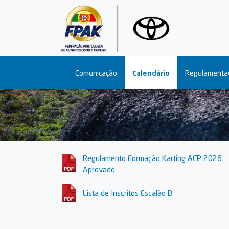
Main navigation
Comunicação
Calendário
Regulamenta
Regulamento Formação Karting ACP 2026
Aprovado
Lista de Inscritos Escalão B