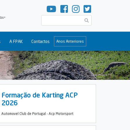
Pesquisar
s
A FPAK
Contactos
Anos Anteriores
Formação de Karting ACP
2026
Automovel Club de Portugal - Acp Motorsport