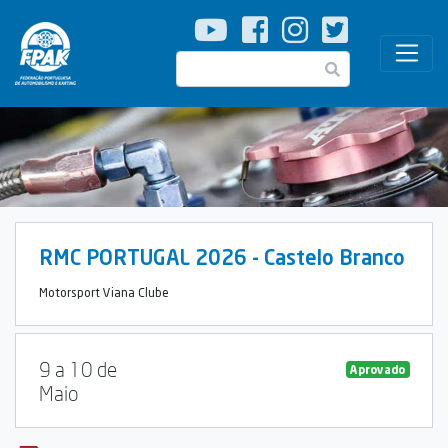
Passar
para
o
Pesquisar
conteúdo
principal
RMC PORTUGAL 2026 - Castelo Branco
Motorsport Viana Clube
9 a 10 de
Aprovado
Maio