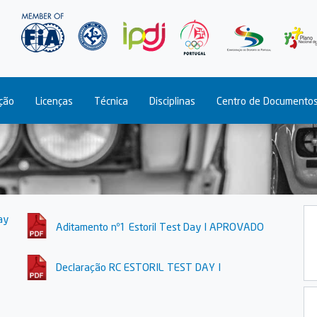
Passar
para
o
conteúdo
principal
ção
Licenças
Técnica
Disciplinas
Centro de Documento
ay
Aditamento nº1 Estoril Test Day I APROVADO
Declaração RC ESTORIL TEST DAY I