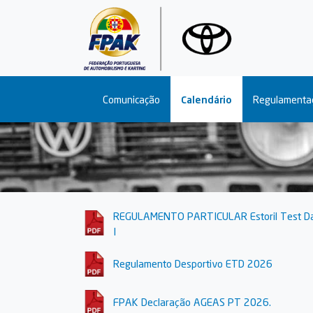
Main navigation
Comunicação
Calendário
Regulamenta
REGULAMENTO PARTICULAR Estoril Test D
I
Regulamento Desportivo ETD 2026
FPAK Declaração AGEAS PT 2026.