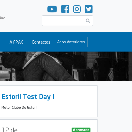
Pesquisar
s
A FPAK
Contactos
Anos Anteriores
Estoril Test Day I
Motor Clube Do Estoril
12 de
Aprovado