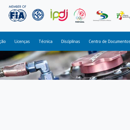
Passar
para
o
conteúdo
principal
ção
Licenças
Técnica
Disciplinas
Centro de Documento