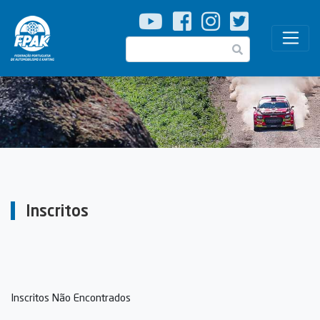
Passar
para
o
Pesquisar
conteúdo
principal
Inscritos
Inscritos Não Encontrados