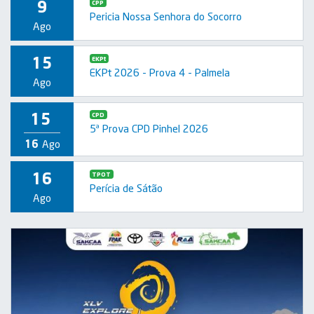
9
CPP
Pericia Nossa Senhora do Socorro
Ago
15
EKPt
EKPt 2026 - Prova 4 - Palmela
Ago
15
CPD
5ª Prova CPD Pinhel 2026
16
Ago
16
TPOT
Perícia de Sátão
Ago