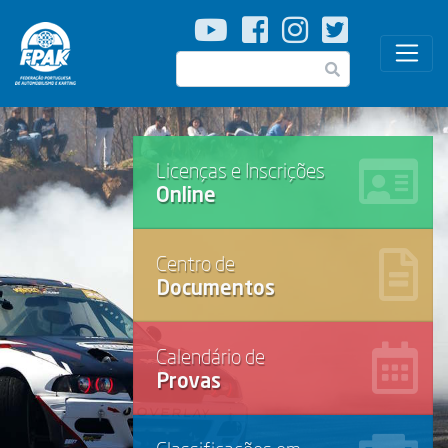
Passar
para
o
Pesquisar
conteúdo
principal
Licenças e Inscrições
Online
Centro de
Documentos
Calendário de
Provas