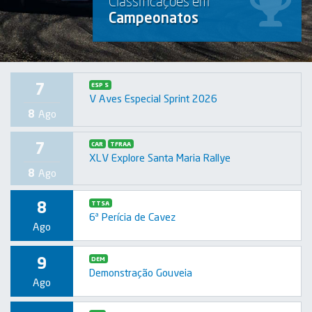
Classificações em
Campeonatos
7
ESP S
V Aves Especial Sprint 2026
8
Ago
7
CAR
TFRAA
XLV Explore Santa Maria Rallye
8
Ago
8
TTSA
6ª Perícia de Cavez
Ago
9
DEM
Demonstração Gouveia
Ago